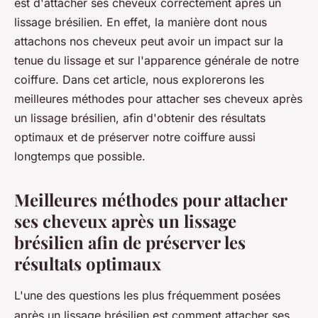
est d'attacher ses cheveux correctement après un
denise
•
16 juillet 2023
•
3 min de lecture
lissage brésilien. En effet, la manière dont nous
attachons nos cheveux peut avoir un impact sur la
tenue du lissage et sur l'apparence générale de notre
coiffure. Dans cet article, nous explorerons les
meilleures méthodes pour attacher ses cheveux après
un lissage brésilien, afin d'obtenir des résultats
optimaux et de préserver notre coiffure aussi
longtemps que possible.
Meilleures méthodes pour attacher
ses cheveux après un lissage
brésilien afin de préserver les
résultats optimaux
L'une des questions les plus fréquemment posées
après un lissage brésilien est comment attacher ses