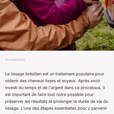
Accueil
›
Actu
ACTU
Quelle est la meilleure façon
Le lissage brésilien est un traitement populaire pour
obtenir des cheveux lisses et soyeux. Après avoir
d'attacher ses cheveux après
investi du temps et de l'argent dans ce processus, il
un lissage brésilien pour
est important de faire tout notre possible pour
obtenir des résultats optimaux
préserver les résultats et prolonger la durée de vie du
?
lissage. L'une des étapes essentielles pour y parvenir