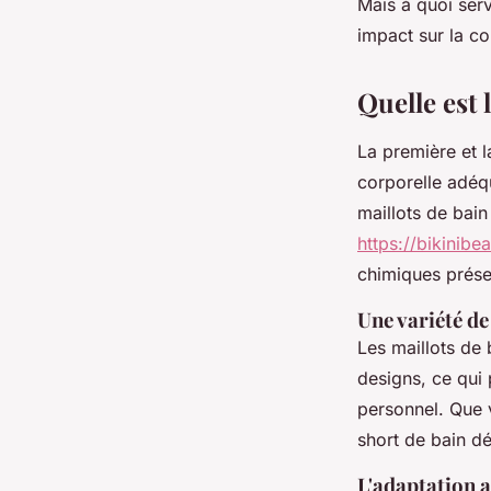
Mais à quoi serv
impact sur la co
denise
•
17 octobre 2023
•
4 min de lecture
Quelle est 
La première et l
corporelle adéqu
maillots de bai
https://bikinibea
chimiques prése
Une variété de
Les maillots de 
designs, ce qui
personnel. Que v
short de bain dé
L'adaptation a