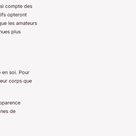
ussi compte des
ifs opteront
 que les amateurs
nues plus
e en soi. Pour
leur corps que
apparence
ones de