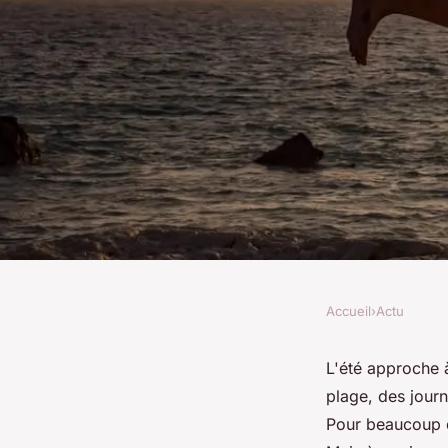
Accueil
›
Actu
ACTU
Maillots de bain : i
L'été approche à
plage, des journ
impact sur la confian
Pour beaucoup d'