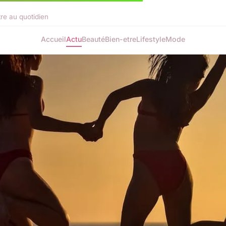
tre au quotidien
Accueil
Actu
Beauté
Bien-etre
Lifestyle
Mode