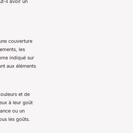
t-il avoir un
 une couverture
tements, les
mme indiqué sur
tant aux éléments
couleurs et de
eux à leur goût
dance ou un
ous les goûts.