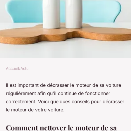
Accueil
›
Actu
ACTU
Comment décrasser le moteur
Il est important de décrasser le moteur de sa voiture
régulièrement afin qu'il continue de fonctionner
de sa voiture ?
correctement. Voici quelques conseils pour décrasser
le moteur de votre voiture.
denise
•
28 octobre 2022
•
5 min de lecture
Comment nettoyer le moteur de sa