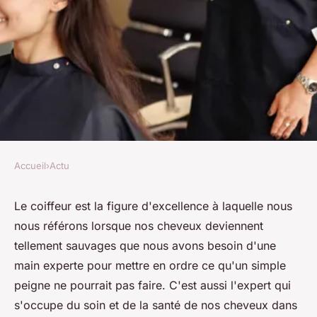
Accueil
›
Actu
ACTU
Coiffeur : quels sont les
Le coiffeur est la figure d'excellence à laquelle nous
nous référons lorsque nos cheveux deviennent
services proposés et comment
tellement sauvages que nous avons besoin d'une
choisir le meilleur ?
main experte pour mettre en ordre ce qu'un simple
peigne ne pourrait pas faire. C'est aussi l'expert qui
denise
•
7 janvier 2024
•
3 min de lecture
s'occupe du soin et de la santé de nos cheveux dans