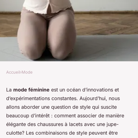
Accueil
›
Mode
MODE
Quelle est la manière la plus
La
mode féminine
est un océan d’innovations et
d’expérimentations constantes. Aujourd’hui, nous
élégante de porter des
allons aborder une question de style qui suscite
chaussures à lacets avec une
beaucoup d’intérêt : comment associer de manière
jupe-culotte?
élégante des chaussures à lacets avec une jupe-
culotte? Les combinaisons de style peuvent être
denise
•
25 avril 2024
•
5 min de lecture