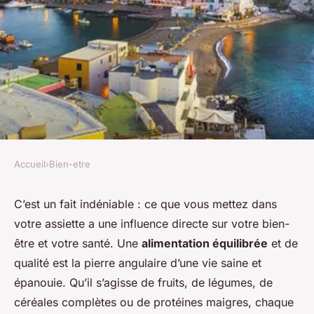
Accueil
›
Bien-etre
BIEN-ETRE
les bienfaits d'une
C’est un fait indéniable : ce que vous mettez dans
votre assiette a une influence directe sur votre bien-
alimentation équilibrée sur
être et votre santé. Une
alimentation équilibrée
et de
votre bien-être général
qualité est la pierre angulaire d’une vie saine et
épanouie. Qu’il s’agisse de fruits, de légumes, de
denise
•
6 novembre 2023
•
5 min de lecture
céréales complètes ou de protéines maigres, chaque