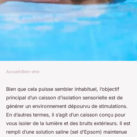
Accueil
›
Bien-etre
BIEN-ETRE
Qu'est-ce qu'un caisson
Bien que cela puisse sembler inhabituel, l’objectif
principal d’un caisson d’isolation sensorielle est de
d'isolation sensoriel ?
générer un environnement dépourvu de stimulations.
En d’autres termes, il s’agit d’un caisson conçu pour
denise
•
27 janvier 2024
•
2 min de lecture
vous isoler de la lumière et des bruits extérieurs. Il est
rempli d’une solution saline (sel d’Epsom) maintenue