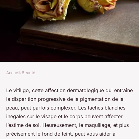
Accueil
›
Beauté
BEAUTÉ
Comment choisir et appliquer
Le vitiligo, cette affection dermatologique qui entraîne
la disparition progressive de la pigmentation de la
un fond de teint pour peaux
peau, peut parfois complexer. Les taches blanches
avec vitiligo?
inégales sur le visage et le corps peuvent affecter
l’estime de soi. Heureusement, le maquillage, et plus
denise
•
25 avril 2024
•
5 min de lecture
précisément le fond de teint, peut vous aider à