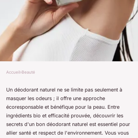
Accueil
›
Beauté
BEAUTÉ
Les secrets d'un déodorant
Un déodorant naturel ne se limite pas seulement à
masquer les odeurs ; il offre une approche
naturel efficace et écolo
écoresponsable et bénéfique pour la peau. Entre
ingrédients bio et efficacité prouvée, découvrir les
denise
•
28 mai 2025
•
7 min de lecture
secrets d'un bon déodorant naturel est essentiel pour
allier santé et respect de l'environnement. Vous vous