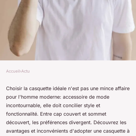
Accueil
›
Actu
ACTU
Casquette pour homme : avec
Choisir la casquette idéale n'est pas une mince affaire
pour l'homme moderne: accessoire de mode
ou sans visière ?
incontournable, elle doit concilier style et
fonctionnalité. Entre cap couvert et sommet
denise
•
20 avril 2024
•
3 min de lecture
découvert, les préférences divergent. Découvrez les
avantages et inconvénients d'adopter une casquette à